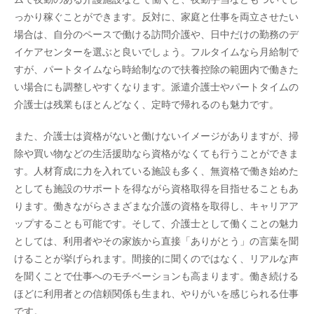
っかり稼ぐことができます。反対に、家庭と仕事を両立させたい
場合は、自分のペースで働ける訪問介護や、日中だけの勤務のデ
イケアセンターを選ぶと良いでしょう。フルタイムなら月給制で
すが、パートタイムなら時給制なので扶養控除の範囲内で働きた
い場合にも調整しやすくなります。派遣介護士やパートタイムの
介護士は残業もほとんどなく、定時で帰れるのも魅力です。
また、介護士は資格がないと働けないイメージがありますが、掃
除や買い物などの生活援助なら資格がなくても行うことができま
す。人材育成に力を入れている施設も多く、無資格で働き始めた
としても施設のサポートを得ながら資格取得を目指せることもあ
ります。働きながらさまざまな介護の資格を取得し、キャリアア
ップすることも可能です。そして、介護士として働くことの魅力
としては、利用者やその家族から直接「ありがとう」の言葉を聞
けることが挙げられます。間接的に聞くのではなく、リアルな声
を聞くことで仕事へのモチベーションも高まります。働き続ける
ほどに利用者との信頼関係も生まれ、やりがいを感じられる仕事
です。